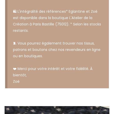
🛍️ L'intégralité des références* Eglantine et Zoé
est disponible dans la boutique L'Atelier de la
Création à Paris Bastille (75012). * Selon les stocks
restants.
🧵 Vous pourrez également trouver nos tissus,
patrons et boutons chez nos revendeurs en ligne
ou en boutiques.
❤️ Merci pour votre intérêt et votre fidélité. À
bientôt,
Zoé