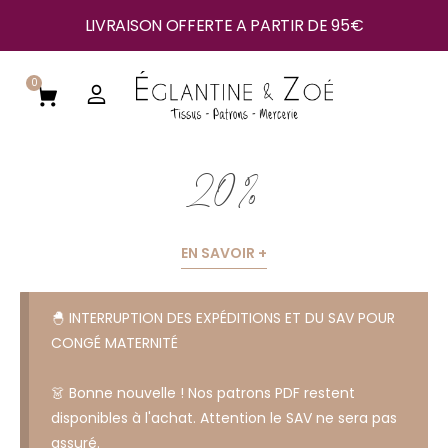
LIVRAISON OFFERTE A PARTIR DE 95€
0
20 %
EN SAVOIR +
🐣 INTERRUPTION DES EXPÉDITIONS ET DU SAV POUR
CONGÉ MATERNITÉ
👗 Bonne nouvelle ! Nos patrons PDF restent
disponibles à l'achat. Attention le SAV ne sera pas
assuré.