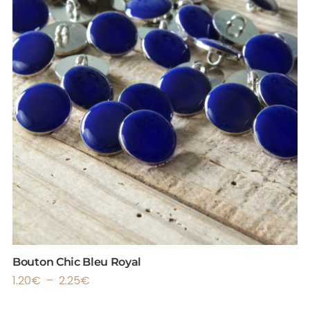
Bouton Chic Bleu Royal
1.20
€
–
2.25
€