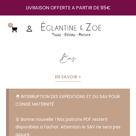
LIVRAISON OFFERTE A PARTIR DE 95€
0
Bas
EN SAVOIR +
🐣 INTERRUPTION DES EXPÉDITIONS ET DU SAV POUR
CONGÉ MATERNITÉ
👗 Bonne nouvelle ! Nos patrons PDF restent
disponibles à l'achat. Attention le SAV ne sera pas
assuré.