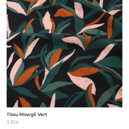
Tissu Mowgli Vert
2.20
€