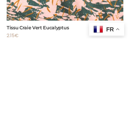
Tissu Craie Vert Eucalyptus
FR
2.15
€
DES QUESTIONS
?
Mon Compte
Questions Fréquentes
Livraison
Retours
Nous Contacter
CGV