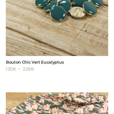
Bouton Chic Vert Eucalyptus
1.20
€
–
2.25
€