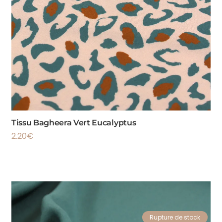
Tissu Bagheera Vert Eucalyptus
2.20
€
Rupture de stock