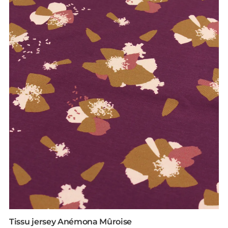
Tissu jersey Anémona Mûroise