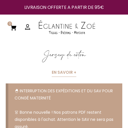
LIVRAISON OFFERTE A PARTIR DE 95€
0
Jersey de coton
EN SAVOIR +
🐣 INTERRUPTION DES EXPÉDITIONS ET DU SAV POUR
CONGÉ MATERNITÉ
👗 Bonne nouvelle ! Nos patrons PDF restent
disponibles à l'achat. Attention le SAV ne sera pas
assuré.