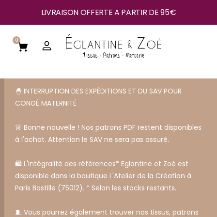
LIVRAISON OFFERTE A PARTIR DE 95€
0
🐣 INTERRUPTION DES EXPÉDITIONS ET DU SAV POUR
CONGÉ MATERNITÉ
👗 Bonne nouvelle ! Nos patrons PDF restent disponibles
à l'achat. Attention le SAV ne sera pas assuré.
🛍️ L'intégralité des références* Eglantine et Zoé est
disponible dans la boutique L'Atelier de la Création à
Paris Bastille (75012). * Selon les stocks restants.
🧵 Vous pourrez également trouver nos tissus, patrons