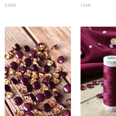
0.90
€
1.34
€