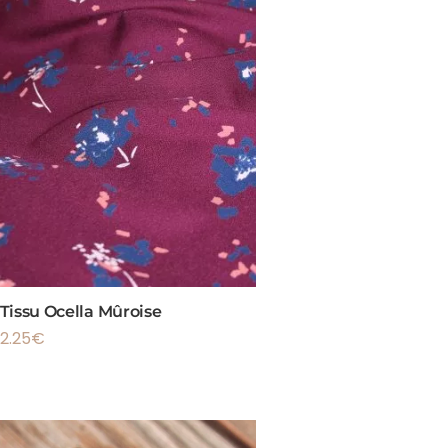
Tissu Ocella Mûroise
2.25
€