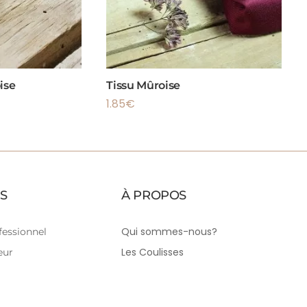
ise
Tissu Mûroise
1.85
€
S
À PROPOS
Qui sommes-nous?
essionnel
Les Coulisses
eur
Tutoriels Couture
Le Blog