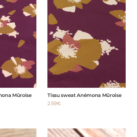
émona Mûroise
Tissu sweat Anémona Mûroise
2.59
€