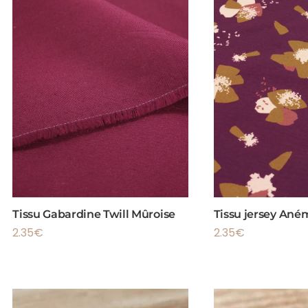
Tissu Gabardine Twill Mûroise
Tissu jersey An
2.35
€
2.35
€