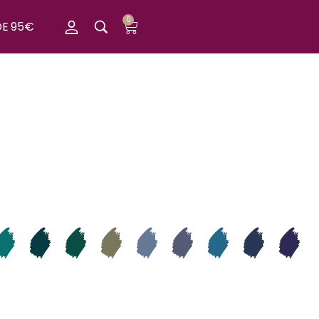
0
DE 95€