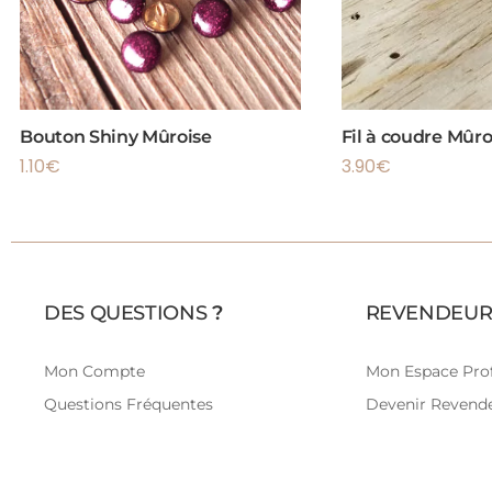
Bouton Shiny Mûroise
Fil à coudre Mûro
1.10
€
3.90
€
DES QUESTIONS
?
REVENDEUR
Mon Compte
Mon Espace Prof
Questions Fréquentes
Devenir Revend
Livraison
Retours