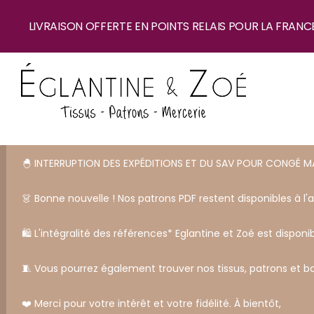
LIVRAISON OFFERTE EN POINTS RELAIS POUR LA FRANC
🐣 INTERRUPTION DES EXPÉDITIONS ET DU SAV POUR CONGÉ M
👗 Bonne nouvelle ! Nos patrons PDF restent disponibles à l'
🛍️ L'intégralité des références* Eglantine et Zoé est disponib
🧵 Vous pourrez également trouver nos tissus, patrons et b
❤️ Merci pour votre intérêt et votre fidélité. À bientôt,