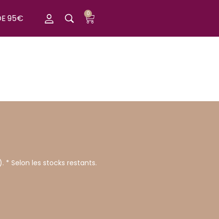
0
DE 95€
). * Selon les stocks restants.