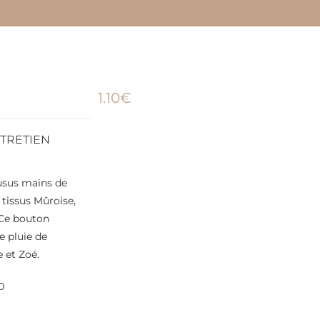
1.10
€
TRETIEN
usus mains de
 tissus Mûroise,
! Ce bouton
e pluie de
e et Zoé.
0