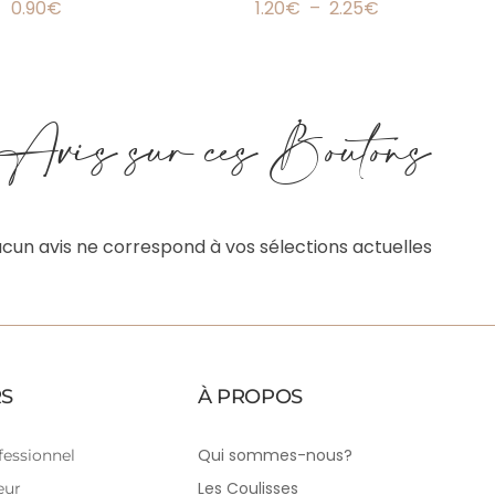
0.90
€
1.20
€
–
2.25
€
 Avis sur ces Boutons
ucun avis ne correspond à vos sélections actuelles
S
À PROPOS
Qui sommes-nous?
essionnel
Les Coulisses
eur