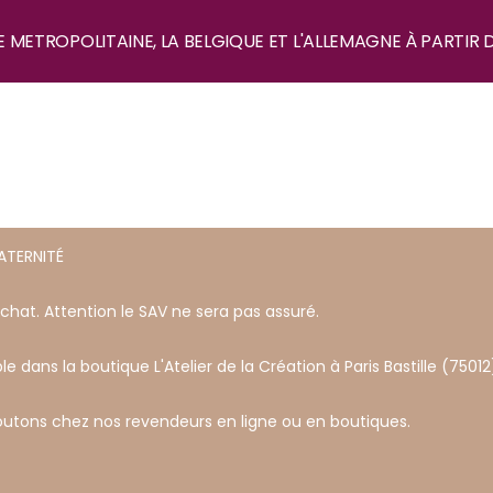
E METROPOLITAINE, LA BELGIQUE ET L'ALLEMAGNE À PARTIR 
ATERNITÉ
achat. Attention le SAV ne sera pas assuré.
le dans la boutique L'Atelier de la Création à Paris Bastille (75012
outons chez nos revendeurs en ligne ou en boutiques.