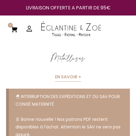
LIVRAISON OFFERTE A PARTIR DE 95€
0
Métallisés
EN SAVOIR +
🐣 INTERRUPTION DES EXPÉDITIONS ET DU SAV POUR
CONGÉ MATERNITÉ
👗 Bonne nouvelle ! Nos patrons PDF restent
disponibles à l'achat. Attention le SAV ne sera pas
assuré.