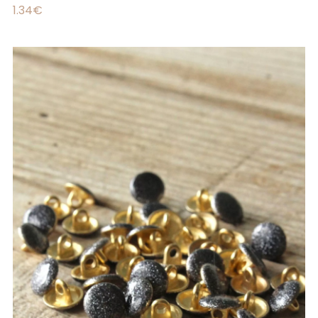
1.34
€