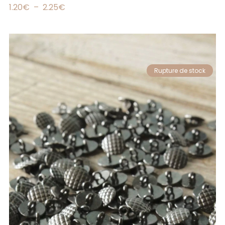
1.20
€
–
2.25
€
Rupture de stock