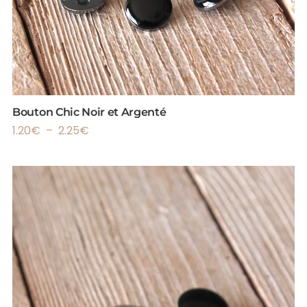
Bouton Chic Noir et Argenté
1.20
€
–
2.25
€