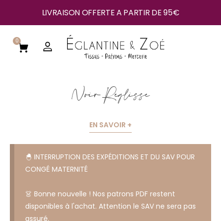
LIVRAISON OFFERTE A PARTIR DE 95€
0
Noir Réglisse
EN SAVOIR +
🐣 INTERRUPTION DES EXPÉDITIONS ET DU SAV POUR
CONGÉ MATERNITÉ
👗 Bonne nouvelle ! Nos patrons PDF restent
disponibles à l'achat. Attention le SAV ne sera pas
assuré.