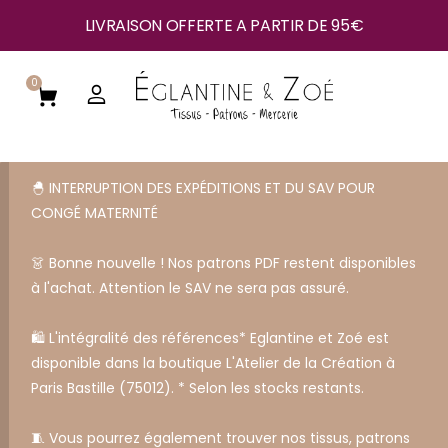
LIVRAISON OFFERTE A PARTIR DE 95€
0
🐣 INTERRUPTION DES EXPÉDITIONS ET DU SAV POUR
CONGÉ MATERNITÉ
👗 Bonne nouvelle ! Nos patrons PDF restent disponibles
à l'achat. Attention le SAV ne sera pas assuré.
🛍️ L'intégralité des références* Eglantine et Zoé est
disponible dans la boutique L'Atelier de la Création à
Paris Bastille (75012). * Selon les stocks restants.
🧵 Vous pourrez également trouver nos tissus, patrons