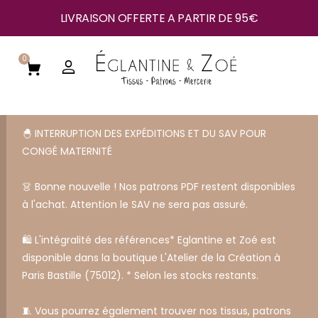
LIVRAISON OFFERTE A PARTIR DE 95€
0
🐣 INTERRUPTION DES EXPÉDITIONS ET DU SAV POUR
CONGÉ MATERNITÉ
👗 Bonne nouvelle ! Nos patrons PDF restent disponibles
à l'achat. Attention le SAV ne sera pas assuré.
🛍️ L'intégralité des références* Eglantine et Zoé est
disponible dans la boutique L'Atelier de la Création à
Paris Bastille (75012). * Selon les stocks restants.
🧵 Vous pourrez également trouver nos tissus, patrons