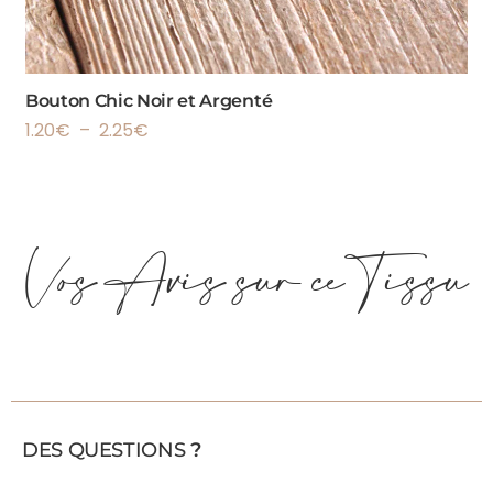
Bouton Chic Noir et Argenté
1.20
€
–
2.25
€
Vos Avis sur ce Tissu
DES QUESTIONS
?