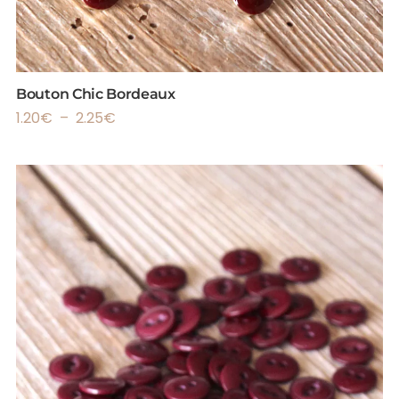
Bouton Chic Bordeaux
1.20
€
–
2.25
€