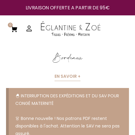
LIVRAISON OFFERTE A PARTIR DE 95€
0
Bordeaux
EN SAVOIR +
🐣 INTERRUPTION DES EXPÉDITIONS ET DU SAV POUR
CONGÉ MATERNITÉ
👗 Bonne nouvelle ! Nos patrons PDF restent
disponibles à l'achat. Attention le SAV ne sera pas
assuré.