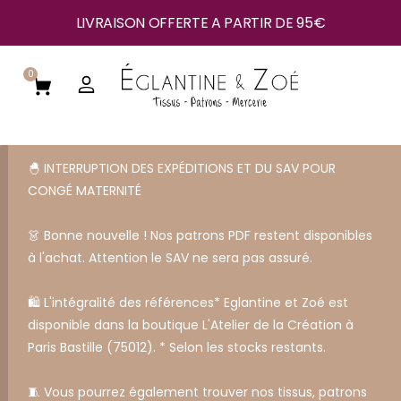
LIVRAISON OFFERTE A PARTIR DE 95€
0
🐣 INTERRUPTION DES EXPÉDITIONS ET DU SAV POUR
CONGÉ MATERNITÉ
👗 Bonne nouvelle ! Nos patrons PDF restent disponibles
à l'achat. Attention le SAV ne sera pas assuré.
🛍️ L'intégralité des références* Eglantine et Zoé est
disponible dans la boutique L'Atelier de la Création à
Paris Bastille (75012). * Selon les stocks restants.
🧵 Vous pourrez également trouver nos tissus, patrons