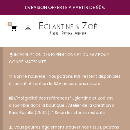
LIVRAISON OFFERTE A PARTIR DE 95€
0
🐣 INTERRUPTION DES EXPÉDITIONS ET DU SAV POUR
CONGÉ MATERNITÉ
👗 Bonne nouvelle ! Nos patrons PDF restent disponibles
à l'achat. Attention le SAV ne sera pas assuré.
🛍️ L'intégralité des références* Eglantine et Zoé est
disponible dans la boutique L'Atelier de la Création à
Paris Bastille (75012). * Selon les stocks restants.
🧵 Vous pourrez également trouver nos tissus, patrons