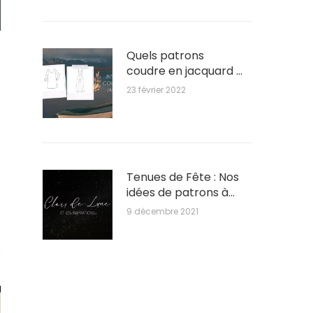
Quels patrons
coudre en jacquard ?
Nos inspirations !
23 février 2022
Tenues de Fête : Nos
idées de patrons à
coudre
9 décembre 2021