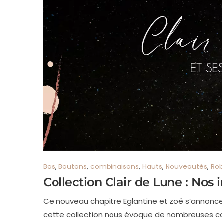
Bas
,
Boutons
,
combinaisons
,
Hauts
,
Nouveautés
,
Ro
Collection Clair de Lune : Nos 
Ce nouveau chapitre Eglantine et zoé s’annonce i
cette collection nous évoque de nombreuses cou