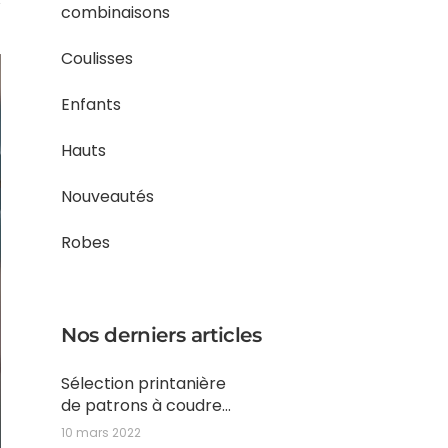
combinaisons
Coulisses
Enfants
Hauts
Nouveautés
Robes
Nos derniers articles
Sélection printanière
de patrons à coudre
en tissu Solis
10 mars 2022