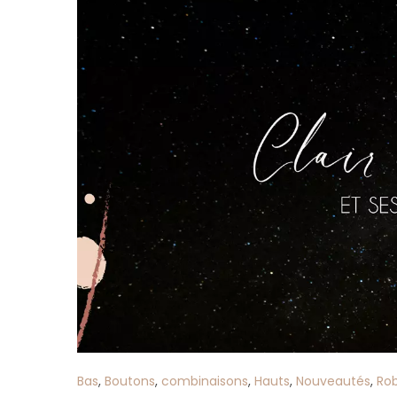
Bas
,
Boutons
,
combinaisons
,
Hauts
,
Nouveautés
,
Ro