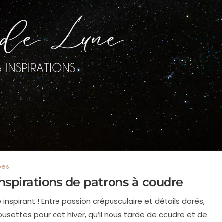
bes
inspirations de patrons à coudre
nspirant ! Entre passion crépusculaire et détails dorés,
settes pour cet hiver, qu’il nous tarde de coudre et de