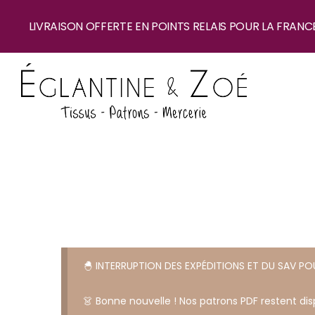
LIVRAISON OFFERTE EN POINTS RELAIS POUR LA FRANC
🐣 INTERRUPTION DES EXPÉDITIONS ET DU SAV P
👗 Bonne nouvelle ! Nos patrons PDF restent disp