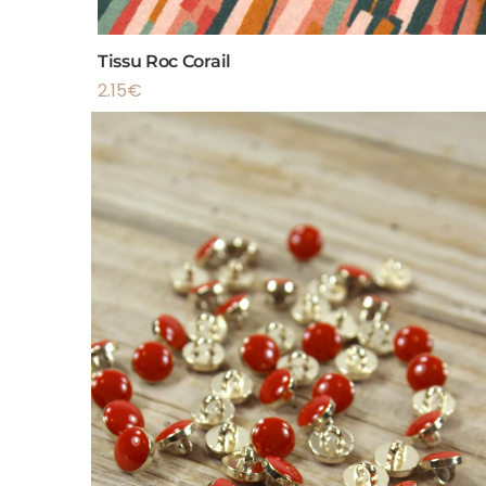
Tissu Roc Corail
2.15
€