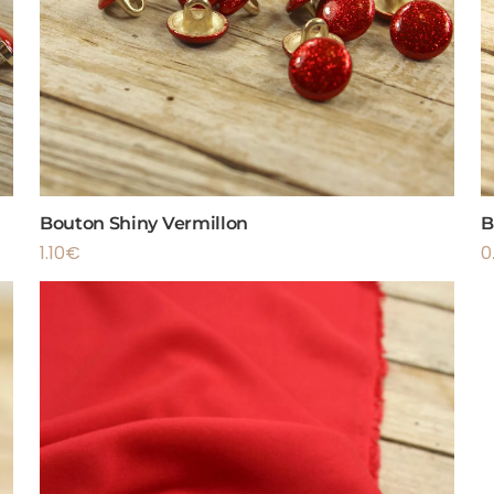
Bouton Shiny Vermillon
B
1.10
€
0