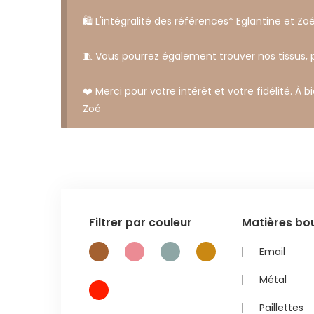
🛍️ L'intégralité des références* Eglantine et Zoé
🧵 Vous pourrez également trouver nos tissus,
❤️ Merci pour votre intérêt et votre fidélité. À b
Zoé
Filtrer par couleur
Matières bo
Email
Métal
Paillettes