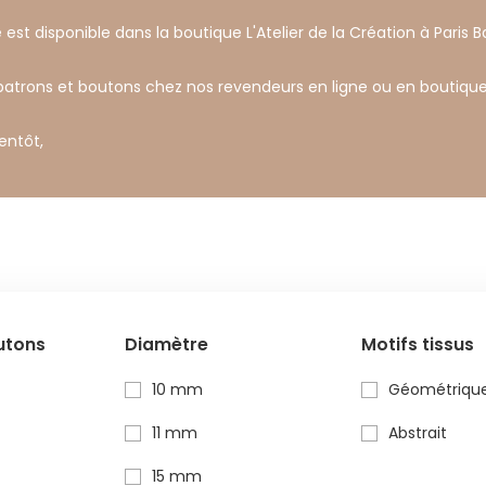
 est disponible dans la boutique L'Atelier de la Création à Paris Ba
 patrons et boutons chez nos revendeurs en ligne ou en boutique
ientôt,
utons
Diamètre
Motifs tissus
10 mm
Géométriqu
11 mm
Abstrait
15 mm