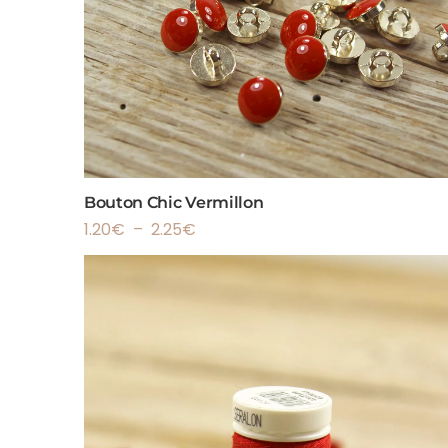
Bouton Chic Vermillon
1.20
€
–
2.25
€