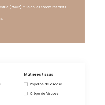
stille (75012). * Selon les stocks restants.
s.
Matières tissus
e
Popeline de viscose
Crêpe de Viscose