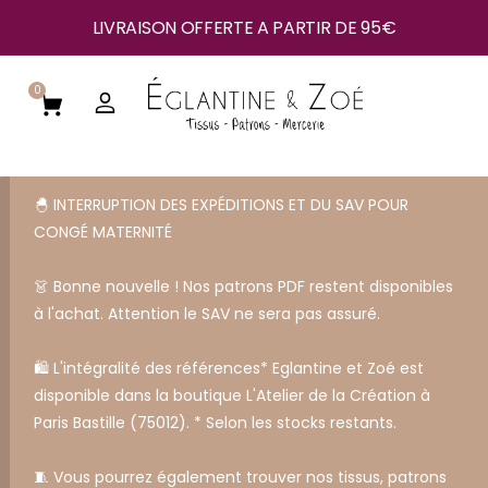
LIVRAISON OFFERTE A PARTIR DE 95€
0
🐣 INTERRUPTION DES EXPÉDITIONS ET DU SAV POUR
CONGÉ MATERNITÉ
👗 Bonne nouvelle ! Nos patrons PDF restent disponibles
à l'achat. Attention le SAV ne sera pas assuré.
🛍️ L'intégralité des références* Eglantine et Zoé est
disponible dans la boutique L'Atelier de la Création à
Paris Bastille (75012). * Selon les stocks restants.
🧵 Vous pourrez également trouver nos tissus, patrons