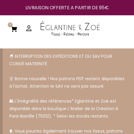
LIVRAISON OFFERTE A PARTIR DE 95€
0
🐣 INTERRUPTION DES EXPÉDITIONS ET DU SAV POUR
CONGÉ MATERNITÉ
👗 Bonne nouvelle ! Nos patrons PDF restent disponibles
à l'achat. Attention le SAV ne sera pas assuré.
🛍️ L'intégralité des références* Eglantine et Zoé est
disponible dans la boutique L'Atelier de la Création à
Paris Bastille (75012). * Selon les stocks restants.
🧵 Vous pourrez également trouver nos tissus, patrons