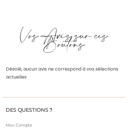
Vos Avis sur ces
Boutons
Désolé, aucun avis ne correspond à vos sélections
actuelles
DES QUESTIONS
?
Mon Compte