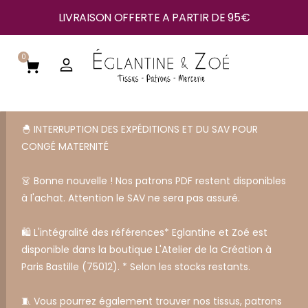
LIVRAISON OFFERTE A PARTIR DE 95€
0
🐣 INTERRUPTION DES EXPÉDITIONS ET DU SAV POUR
CONGÉ MATERNITÉ
👗 Bonne nouvelle ! Nos patrons PDF restent disponibles
à l'achat. Attention le SAV ne sera pas assuré.
🛍️ L'intégralité des références* Eglantine et Zoé est
disponible dans la boutique L'Atelier de la Création à
Paris Bastille (75012). * Selon les stocks restants.
🧵 Vous pourrez également trouver nos tissus, patrons