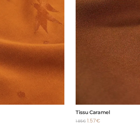
Tissu Caramel
1.57
€
1.85
€