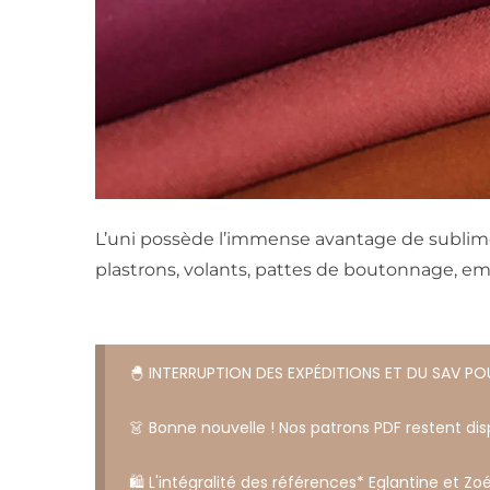
L’uni possède l’immense avantage de sublimer l
plastrons, volants, pattes de boutonnage, em
🐣 INTERRUPTION DES EXPÉDITIONS ET DU SAV P
👗 Bonne nouvelle ! Nos patrons PDF restent disp
🛍️ L'intégralité des références* Eglantine et Zoé