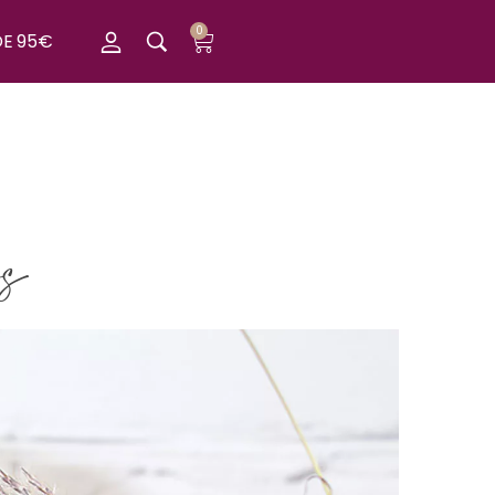
0
DE 95€
fs