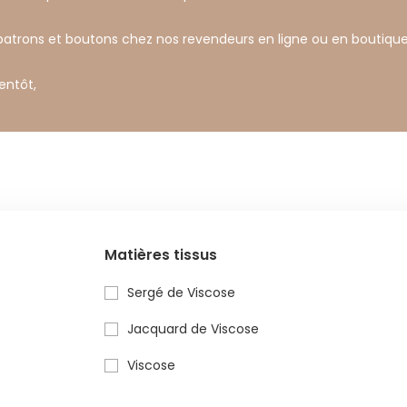
 patrons et boutons chez nos revendeurs en ligne ou en boutique
ientôt,
s
Matières tissus
Sergé de Viscose
Jacquard de Viscose
Viscose