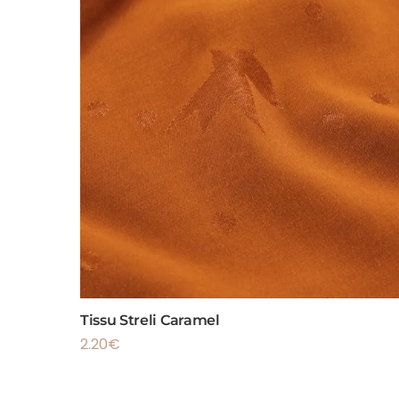
Tissu Streli Caramel
2.20
€