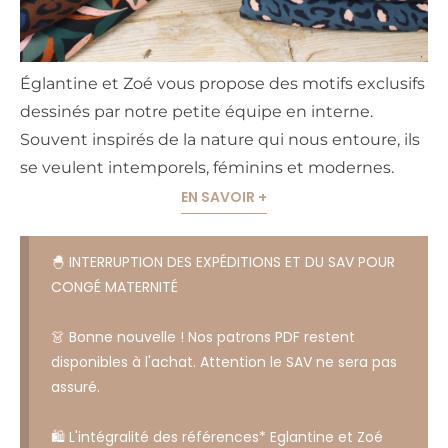
Églantine et Zoé vous propose des motifs exclusifs
dessinés par notre petite équipe en interne.
Souvent inspirés de la nature qui nous entoure, ils
se veulent intemporels, féminins et modernes.
EN SAVOIR +
🐣 INTERRUPTION DES EXPÉDITIONS ET DU SAV POUR
CONGÉ MATERNITÉ
👗 Bonne nouvelle ! Nos patrons PDF restent
disponibles à l'achat. Attention le SAV ne sera pas
assuré.
🛍️ L'intégralité des références* Eglantine et Zoé