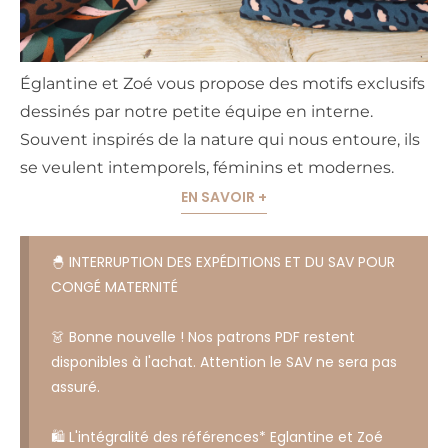
Églantine et Zoé vous propose des motifs exclusifs
dessinés par notre petite équipe en interne.
Souvent inspirés de la nature qui nous entoure, ils
se veulent intemporels, féminins et modernes.
EN SAVOIR +
🐣 INTERRUPTION DES EXPÉDITIONS ET DU SAV POUR
CONGÉ MATERNITÉ
👗 Bonne nouvelle ! Nos patrons PDF restent
disponibles à l'achat. Attention le SAV ne sera pas
assuré.
🛍️ L'intégralité des références* Eglantine et Zoé