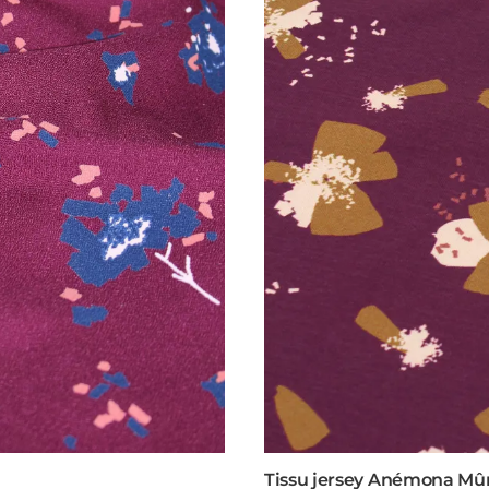
Tissu jersey Anémona Mû