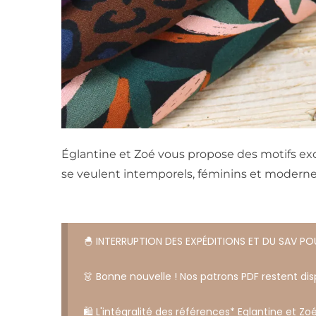
Églantine et Zoé vous propose des motifs excl
se veulent intemporels, féminins et moderne
🐣 INTERRUPTION DES EXPÉDITIONS ET DU SAV P
👗 Bonne nouvelle ! Nos patrons PDF restent disp
🛍️ L'intégralité des références* Eglantine et Zoé