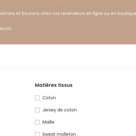
 patrons et boutons chez nos revendeurs en ligne ou en boutique
ientôt,
s
Matières tissus
Coton
Jersey de coton
Maille
Sweat molleton