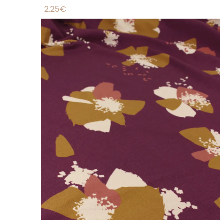
2.25
€