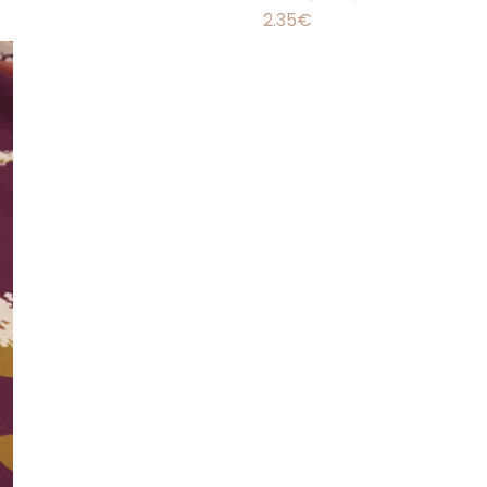
2.35
€