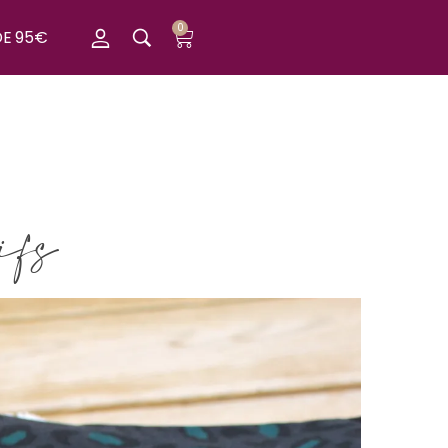
0
DE 95€
ifs