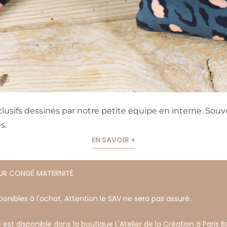
usifs dessinés par notre petite équipe en interne. Souve
s.
EN SAVOIR +
OUR CONGÉ MATERNITÉ
onibles à l'achat. Attention le SAV ne sera pas assuré.
 est disponible dans la boutique L'Atelier de la Création à Paris Ba