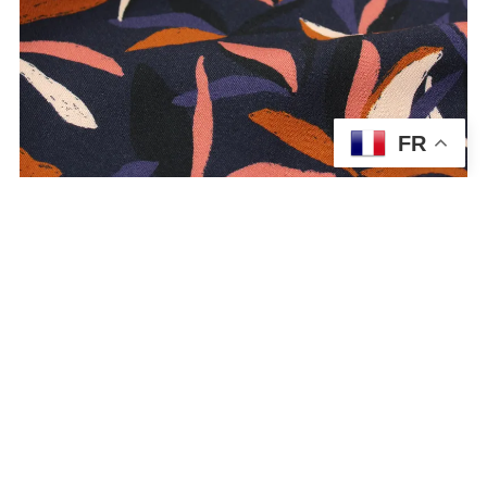
FR
Tissu Mowgli Bleu Encre
2.20
€