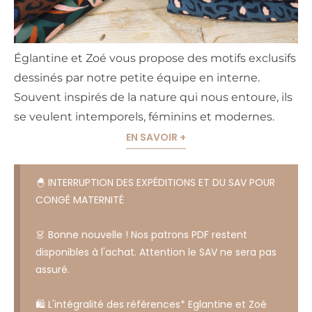
Églantine et Zoé vous propose des motifs exclusifs
dessinés par notre petite équipe en interne.
Souvent inspirés de la nature qui nous entoure, ils
se veulent intemporels, féminins et modernes.
EN SAVOIR +
🐣 INTERRUPTION DES EXPÉDITIONS ET DU SAV POUR
CONGÉ MATERNITÉ
👗 Bonne nouvelle ! Nos patrons PDF restent
disponibles à l'achat. Attention le SAV ne sera pas
assuré.
🛍️ L'intégralité des références* Eglantine et Zoé