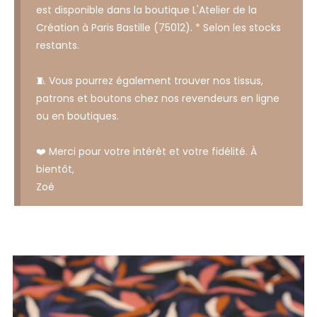
est disponible dans la boutique L'Atelier de la
Création à Paris Bastille (75012). * Selon les stocks
restants.
🧵 Vous pourrez également trouver nos tissus,
patrons et boutons chez nos revendeurs en ligne
ou en boutiques.
❤️ Merci pour votre intérêt et votre fidélité. À
bientôt,
Zoé