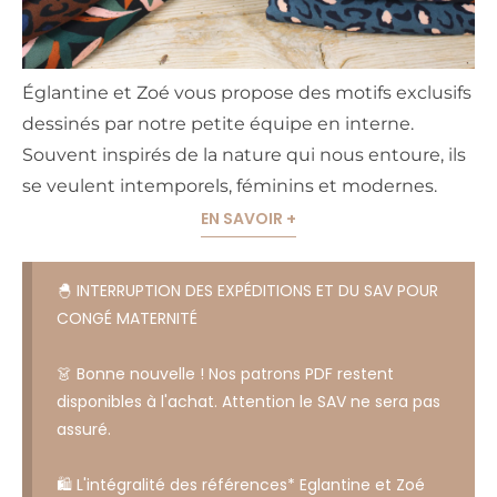
Églantine et Zoé vous propose des motifs exclusifs
dessinés par notre petite équipe en interne.
Souvent inspirés de la nature qui nous entoure, ils
se veulent intemporels, féminins et modernes.
EN SAVOIR +
🐣 INTERRUPTION DES EXPÉDITIONS ET DU SAV POUR
CONGÉ MATERNITÉ
👗 Bonne nouvelle ! Nos patrons PDF restent
disponibles à l'achat. Attention le SAV ne sera pas
assuré.
🛍️ L'intégralité des références* Eglantine et Zoé