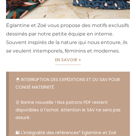
Églantine et Zoé vous propose des motifs exclusifs
dessinés par notre petite équipe en interne.
Souvent inspirés de la nature qui nous entoure, ils
se veulent intemporels, féminins et modernes.
EN SAVOIR +
🐣 INTERRUPTION DES EXPÉDITIONS ET DU SAV POUR
CONGÉ MATERNITÉ
👗 Bonne nouvelle ! Nos patrons PDF restent
disponibles à l'achat. Attention le SAV ne sera pas
assuré.
🛍️ L'intégralité des références* Eglantine et Zoé