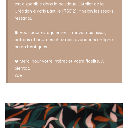
est disponible dans la boutique L'Atelier de la
Création à Paris Bastille (75012). * Selon les stocks
restants.
🧵 Vous pourrez également trouver nos tissus,
patrons et boutons chez nos revendeurs en ligne
ou en boutiques.
❤️ Merci pour votre intérêt et votre fidélité. À
bientôt,
Zoé