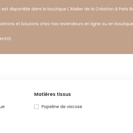
 est disponible dans la boutique L'Atelier de la Création à Paris Ba
 patrons et boutons chez nos revendeurs en ligne ou en boutique
ientôt,
s
Matières tissus
ue
Popeline de viscose