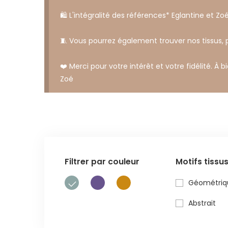
🛍️ L'intégralité des références* Eglantine et Zoé
🧵 Vous pourrez également trouver nos tissus,
❤️ Merci pour votre intérêt et votre fidélité. À b
Zoé
Filtrer par couleur
Motifs tissu
Géométriq
Abstrait