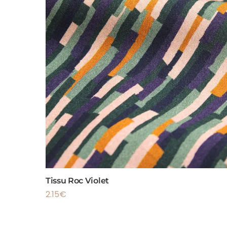
Tissu Roc Violet
2.15
€