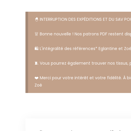
🐣 INTERRUPTION DES EXPÉDITIONS ET DU SAV P
👗 Bonne nouvelle ! Nos patrons PDF restent disp
🛍️ L'intégralité des références* Eglantine et Zoé
🧵 Vous pourrez également trouver nos tissus,
❤️ Merci pour votre intérêt et votre fidélité. À b
Zoé