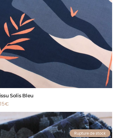
issu Solis Bleu
.15
€
Rupture de stock