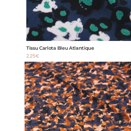
Tissu Carlota Bleu Atlantique
2.25
€