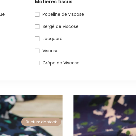
s
Matières tissus
ue
Popeline de viscose
Sergé de Viscose
Jacquard
Viscose
Crêpe de Viscose
Rupture de stock