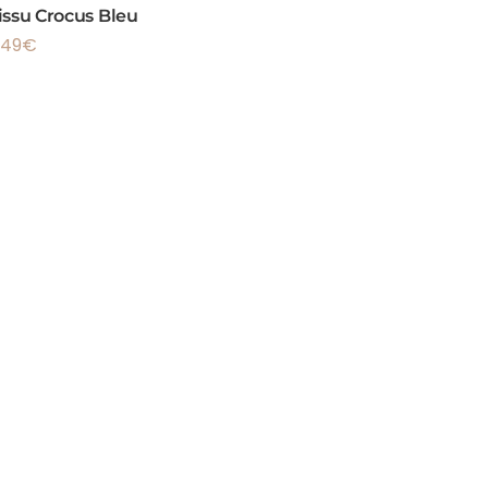
issu Crocus Bleu
.49
€