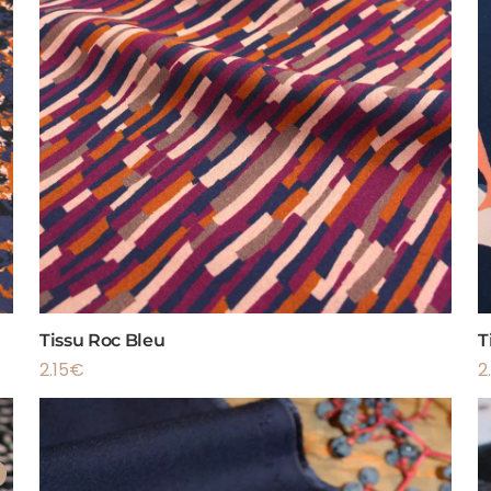
Tissu Roc Bleu
T
2.15
€
2