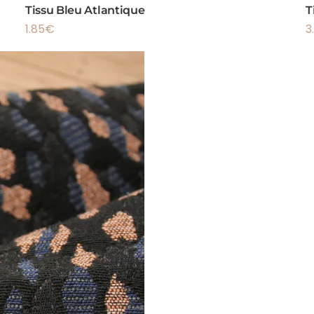
Tissu Bleu Atlantique
T
1.85
€
3