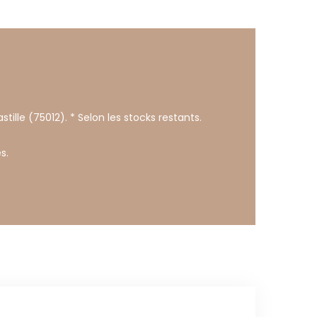
stille (75012). * Selon les stocks restants.
s.