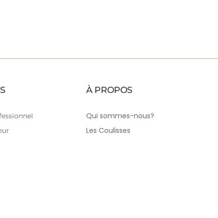
S
À PROPOS
Qui sommes-nous?
essionnel
Les Coulisses
eur
Tutoriels Couture
Le Blog
Plan du Site