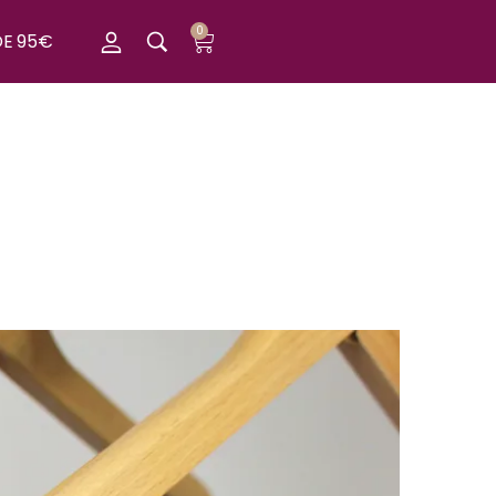
0
DE 95€