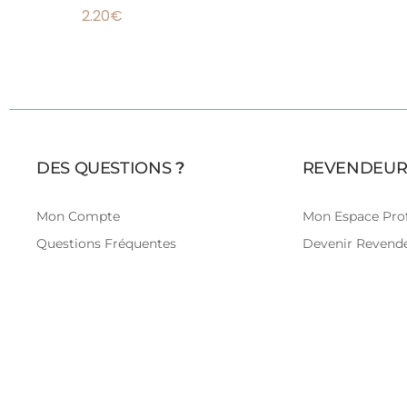
2.20
€
DES QUESTIONS
?
REVENDEUR
Mon Compte
Mon Espace Prof
Questions Fréquentes
Devenir Revend
Livraison
Retours
Nous Contacter
CGV
Mentions Légales