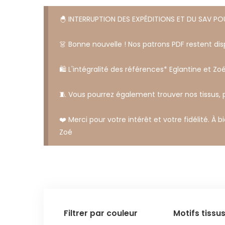
🐣 INTERRUPTION DES EXPÉDITIONS ET DU SAV P
👗 Bonne nouvelle ! Nos patrons PDF restent disp
🛍️ L'intégralité des références* Eglantine et Zoé
🧵 Vous pourrez également trouver nos tissus,
❤️ Merci pour votre intérêt et votre fidélité. À b
Zoé
Filtrer par couleur
Motifs tissu