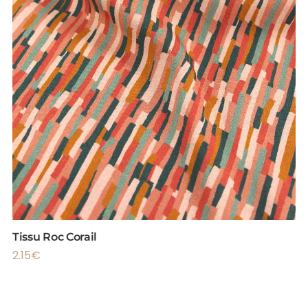
Tissu Roc Corail
2.15
€