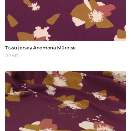
Tissu jersey Anémona Mûroise
2.35
€