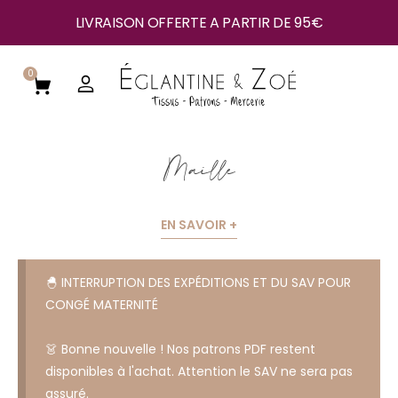
LIVRAISON OFFERTE A PARTIR DE 95€
0
Maille
EN SAVOIR +
🐣 INTERRUPTION DES EXPÉDITIONS ET DU SAV POUR
CONGÉ MATERNITÉ
👗 Bonne nouvelle ! Nos patrons PDF restent
disponibles à l'achat. Attention le SAV ne sera pas
assuré.