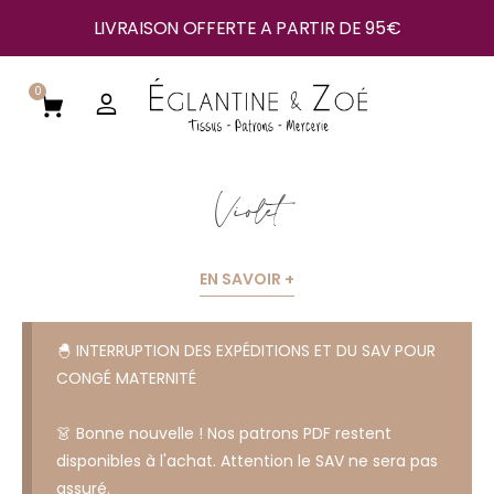
LIVRAISON OFFERTE A PARTIR DE 95€
0
Violet
EN SAVOIR +
🐣 INTERRUPTION DES EXPÉDITIONS ET DU SAV POUR
CONGÉ MATERNITÉ
👗 Bonne nouvelle ! Nos patrons PDF restent
disponibles à l'achat. Attention le SAV ne sera pas
assuré.