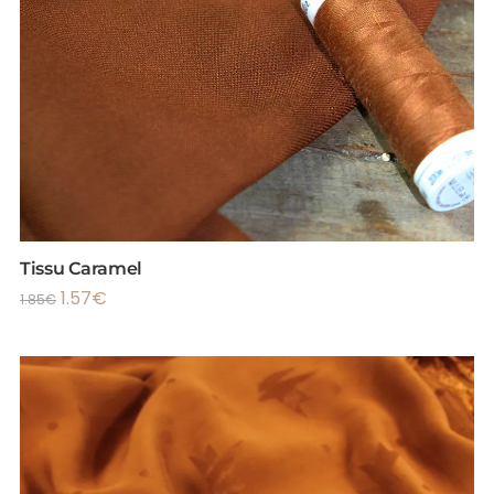
Tissu Caramel
1.57
€
1.85
€