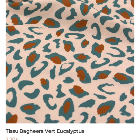
Tissu Bagheera Vert Eucalyptus
2.20
€