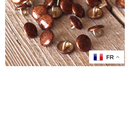
FR
Bouton Shiny Caramel
1.10
€