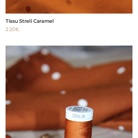
Tissu Streli Caramel
2.20
€