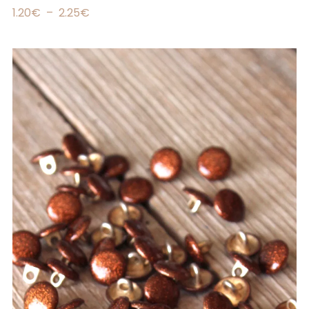
1.20
€
–
2.25
€