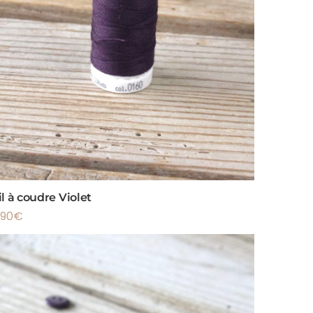
il à coudre Violet
.90
€