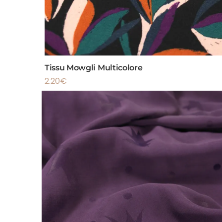
Tissu Mowgli Multicolore
2.20
€