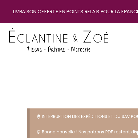
LIVRAISON OFFERTE EN POINTS RELAIS POUR LA FRANC
🐣 INTERRUPTION DES EXPÉDITIONS ET DU SAV P
👗 Bonne nouvelle ! Nos patrons PDF restent disp