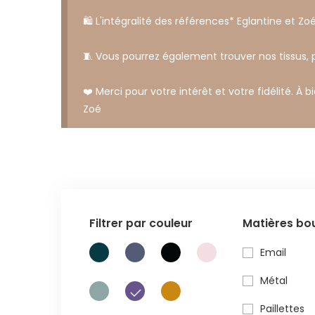
🛍️ L'intégralité des références* Eglantine et Zoé
🧵 Vous pourrez également trouver nos tissus,
❤️ Merci pour votre intérêt et votre fidélité. À b
Zoé
Filtrer par couleur
Matières bo
Email
Métal
Paillettes