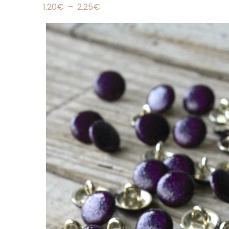
1.20
€
–
2.25
€