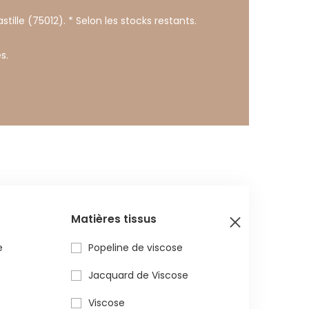
stille (75012). * Selon les stocks restants.
s.
Matières tissus
e
Popeline de viscose
Jacquard de Viscose
Viscose