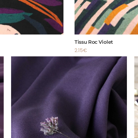
Tissu Roc Violet
2.15
€