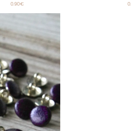
0.90
€
0