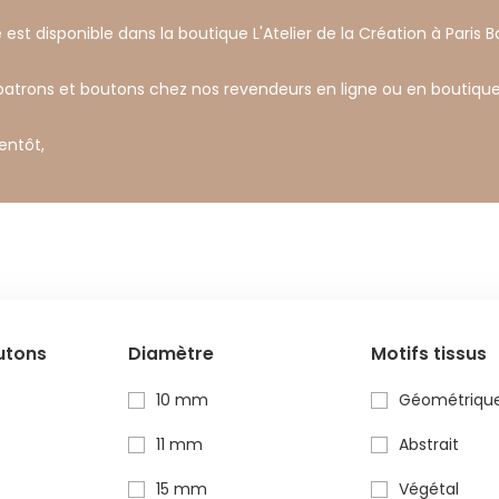
 est disponible dans la boutique L'Atelier de la Création à Paris Ba
 patrons et boutons chez nos revendeurs en ligne ou en boutique
ientôt,
utons
Diamètre
Motifs tissus
10 mm
Géométriqu
11 mm
Abstrait
15 mm
Végétal