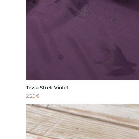
Tissu Streli Violet
2.20
€