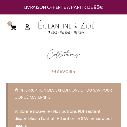
LIVRAISON OFFERTE A PARTIR DE 95€
0
Collections
EN SAVOIR +
🐣 INTERRUPTION DES EXPÉDITIONS ET DU SAV POUR
CONGÉ MATERNITÉ
👗 Bonne nouvelle ! Nos patrons PDF restent
disponibles à l'achat. Attention le SAV ne sera pas
assuré.