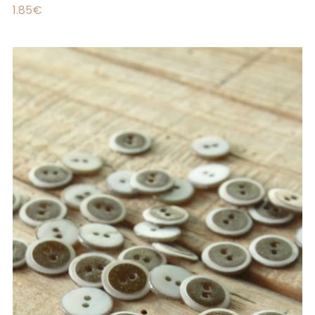
1.85
€