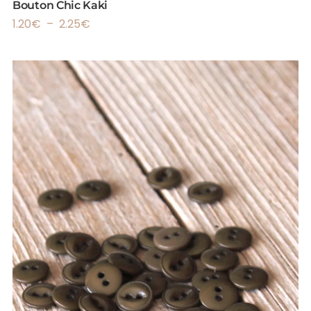
Bouton Chic Kaki
1.20
€
–
2.25
€