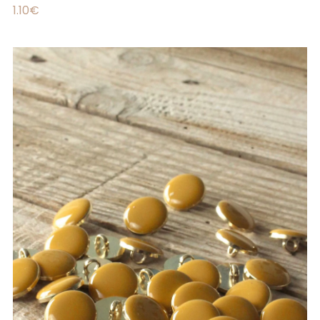
1.10
€