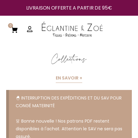
LIVRAISON OFFERTE A PARTIR DE 95€
0
Collections
EN SAVOIR +
🐣 INTERRUPTION DES EXPÉDITIONS ET DU SAV POUR
CONGÉ MATERNITÉ
👗 Bonne nouvelle ! Nos patrons PDF restent
disponibles à l'achat. Attention le SAV ne sera pas
assuré.