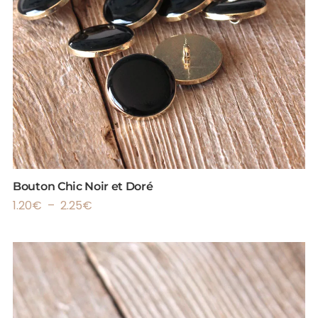
Bouton Chic Noir et Doré
1.20
€
–
2.25
€