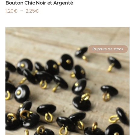
Bouton Chic Noir et Argenté
1.20
€
–
2.25
€
Rupture de stock